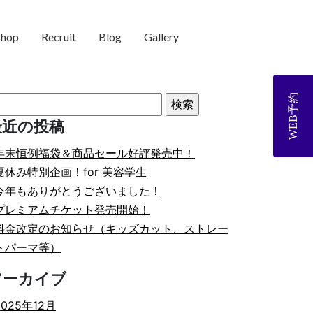
shop
Recruit
Blog
Gallery
WEB予約
最近の投稿
年末恒例福袋＆商品セール好評発売中！
夏休み特別企画！for 美容学生
今年もありがとうございました！
プレミアムチケット発売開始！
料金改定のお知らせ（キッズカット、ストレー
トパーマ等）
アーカイブ
2025年12月