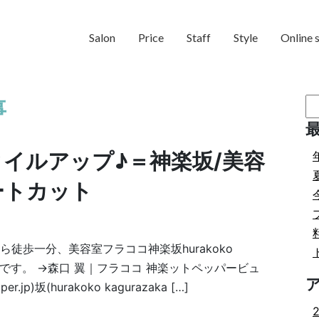
Salon
Price
Staff
Style
Online 
検
事
索:
タイルアップ♪＝神楽坂/美容
ートカット
徒歩一分、美容室フラココ神楽坂hurakoko
の森口です。 →森口 翼｜フラココ 神楽ットペッパービュ
r.jp)坂(hurakoko kagurazaka […]