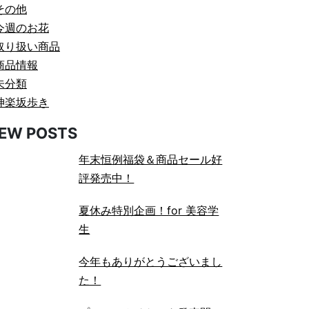
その他
今週のお花
取り扱い商品
商品情報
未分類
神楽坂歩き
EW POSTS
年末恒例福袋＆商品セール好
評発売中！
夏休み特別企画！for 美容学
生
今年もありがとうございまし
た！