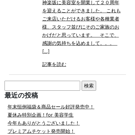
神楽坂に美容室を開業して２０周年
を迎えることができました。 これも
ご来店いただけるお客様や各種業者
様、スタッフ並びにそのご家族のお
かげだと思っています。 そこで、
感謝の気持ちを込めまして。。。
[…]
記事を読む
検
索:
最近の投稿
年末恒例福袋＆商品セール好評発売中！
夏休み特別企画！for 美容学生
今年もありがとうございました！
プレミアムチケット発売開始！