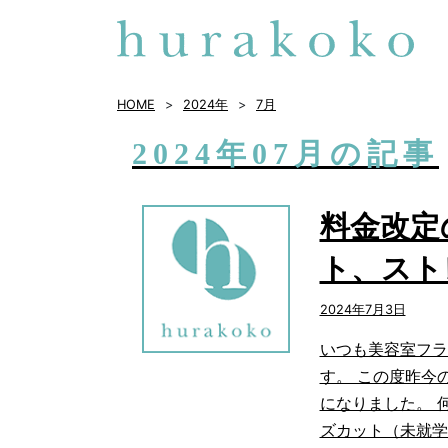
HOME
2024年
7
月
2024年07月の記事
料金改定
ト、スト
2024年7月3日
いつも美容室フラ
す。 この度昨今
になりました。 
ズカット（未就学）