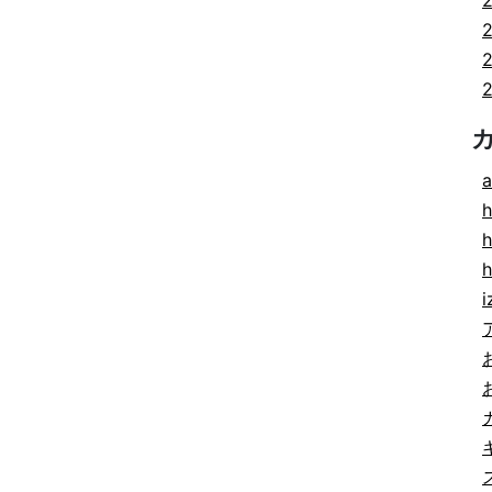
a
h
h
i