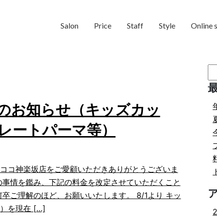
Salon
Price
Staff
Style
Online 
検
索:
のお知らせ（キッズカッ
レートパーマ等）
ココ神楽坂店をご愛顧いただきありがとうございま
の事情を鑑み、下記の料金を改定させていただくこと
何卒ご理解のほど、お願いいたします。 8/1より キッ
を現在 […]