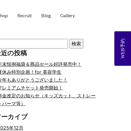
shop
Recruit
Blog
Gallery
WEB予約
最近の投稿
年末恒例福袋＆商品セール好評発売中！
夏休み特別企画！for 美容学生
今年もありがとうございました！
プレミアムチケット発売開始！
料金改定のお知らせ（キッズカット、ストレー
トパーマ等）
アーカイブ
2025年12月