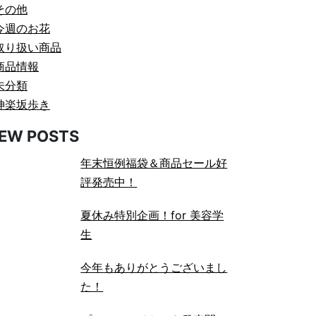
その他
今週のお花
取り扱い商品
商品情報
未分類
神楽坂歩き
EW POSTS
年末恒例福袋＆商品セール好
評発売中！
夏休み特別企画！for 美容学
生
今年もありがとうございまし
た！