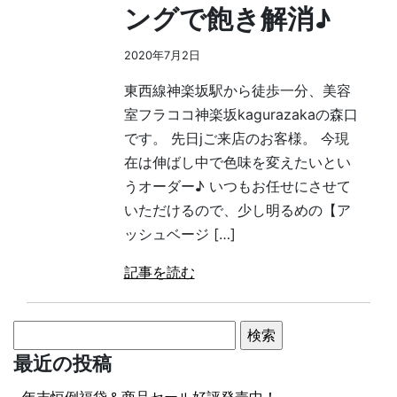
ングで飽き解消♪
2020年7月2日
東西線神楽坂駅から徒歩一分、美容
室フラココ神楽坂kagurazakaの森口
です。 先日jご来店のお客様。 今現
在は伸ばし中で色味を変えたいとい
うオーダー♪ いつもお任せにさせて
いただけるので、少し明るめの【ア
ッシュベージ […]
記事を読む
検
索:
最近の投稿