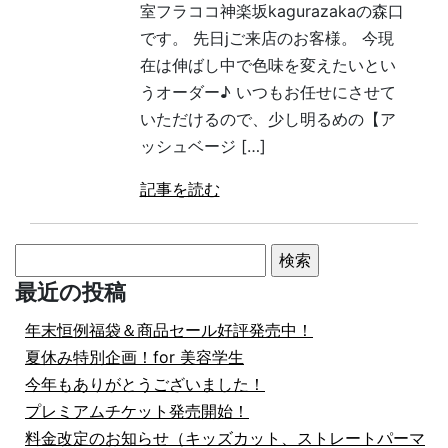
室フラココ神楽坂kagurazakaの森口
です。 先日jご来店のお客様。 今現
在は伸ばし中で色味を変えたいとい
うオーダー♪ いつもお任せにさせて
いただけるので、少し明るめの【ア
ッシュベージ […]
記事を読む
検
索:
最近の投稿
年末恒例福袋＆商品セール好評発売中！
夏休み特別企画！for 美容学生
今年もありがとうございました！
プレミアムチケット発売開始！
料金改定のお知らせ（キッズカット、ストレートパーマ