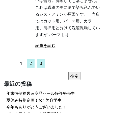
いは普通に洗濯しても落ちません。
これは繊維の奥にまで染み込んでい
るシステアミンが原因です。 当店
ではカット用、パーマ用、カラー
用、清掃用と分けて洗濯乾燥してい
ますが パーマ […]
記事を読む
1
2
3
検
索:
最近の投稿
年末恒例福袋＆商品セール好評発売中！
夏休み特別企画！for 美容学生
今年もありがとうございました！