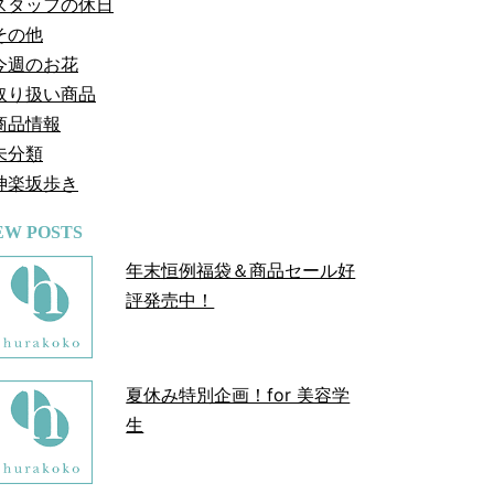
スタッフの休日
その他
今週のお花
取り扱い商品
商品情報
未分類
神楽坂歩き
EW POSTS
年末恒例福袋＆商品セール好
評発売中！
夏休み特別企画！for 美容学
生