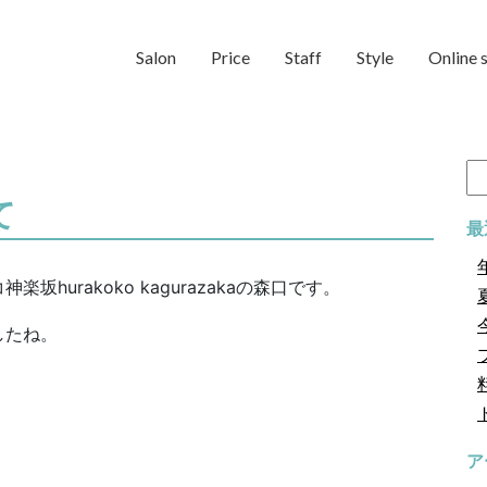
Salon
Price
Staff
Style
Online 
検
索:
て
最
urakoko kagurazakaの森口です。
したね。
ア