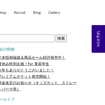
shop
Recruit
Blog
Gallery
WEB予約
近の投稿
年末恒例福袋＆商品セール好評発売中！
夏休み特別企画！for 美容学生
今年もありがとうございました！
プレミアムチケット発売開始！
料金改定のお知らせ（キッズカット、ストレー
トパーマ等）
ーカイブ