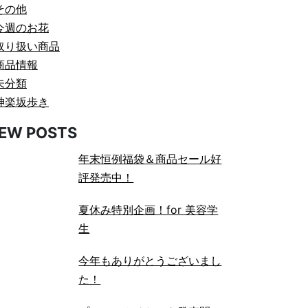
その他
今週のお花
取り扱い商品
商品情報
未分類
神楽坂歩き
EW POSTS
年末恒例福袋＆商品セール好
評発売中！
夏休み特別企画！for 美容学
生
今年もありがとうございまし
た！