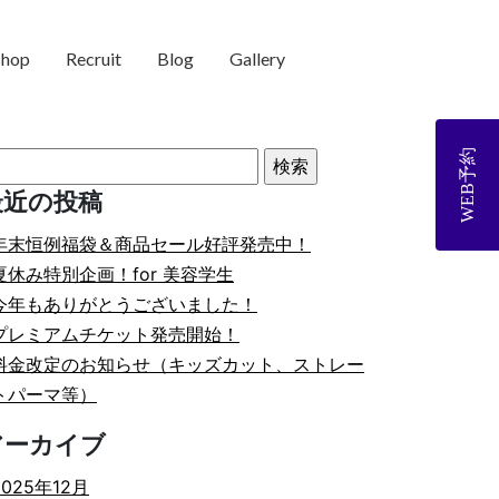
shop
Recruit
Blog
Gallery
WEB予約
最近の投稿
年末恒例福袋＆商品セール好評発売中！
夏休み特別企画！for 美容学生
今年もありがとうございました！
プレミアムチケット発売開始！
料金改定のお知らせ（キッズカット、ストレー
トパーマ等）
アーカイブ
2025年12月