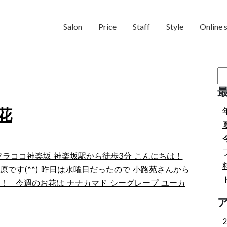
Salon
Price
Staff
Style
Online 
検
索:
花
フラココ神楽坂 神楽坂駅から徒歩3分 こんにちは！
原です(^^) 昨日は水曜日だったので 小路苑さんから
！ 今週のお花は ナナカマド シーグレープ ユーカ