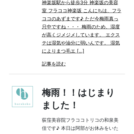
神楽坂駅から徒歩3分 神楽坂の美容
室 フラココ神楽坂 こんにちは、フラ
ココのあずまです♪ ただ今梅雨真っ
只中ですね・・・ 梅雨のため、湿度
が高くジメジメしています。 エクス
テは湿気や油分に弱いんです。 湿気
によりまつ毛エ […]
記事を読む
梅雨！！はじまり
ました！
荻窪美容院フラココトリコの和泉美
佳です♪ 本日は阿部がお休みをいた