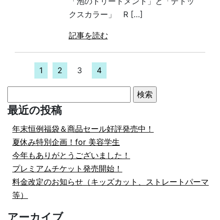
「泡のトリートメント」と「デトッ
クスカラー」 R […]
記事を読む
1
2
3
4
検
索:
最近の投稿
年末恒例福袋＆商品セール好評発売中！
夏休み特別企画！for 美容学生
今年もありがとうございました！
プレミアムチケット発売開始！
料金改定のお知らせ（キッズカット、ストレートパーマ
等）
アーカイブ