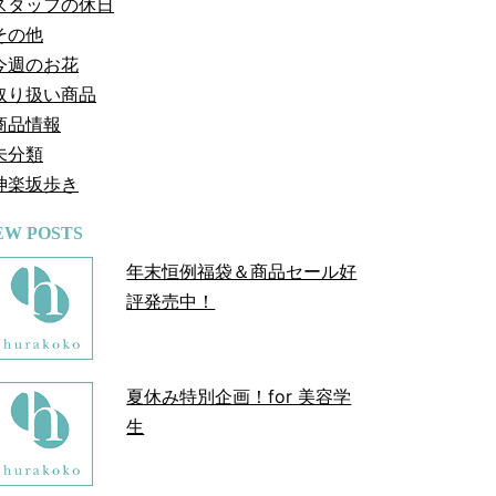
スタッフの休日
その他
今週のお花
取り扱い商品
商品情報
未分類
神楽坂歩き
EW POSTS
年末恒例福袋＆商品セール好
評発売中！
夏休み特別企画！for 美容学
生