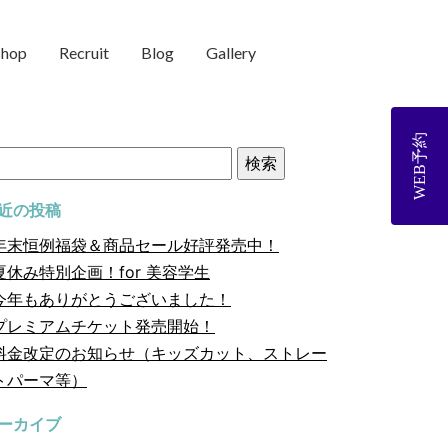
shop
Recruit
Blog
Gallery
WEB予約
近の投稿
年末恒例福袋＆商品セール好評発売中！
夏休み特別企画！for 美容学生
今年もありがとうございました！
プレミアムチケット発売開始！
料金改定のお知らせ（キッズカット、ストレー
トパーマ等）
ーカイブ