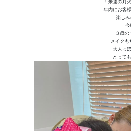
！来週の月
年内にお客
楽しみ
今
３歳の
メイクも
大人っ
とって