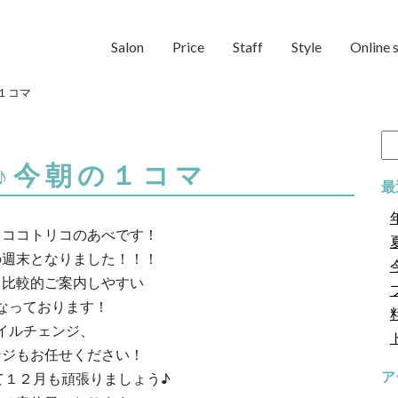
Salon
Price
Staff
Style
Online 
１コマ
検
索:
♪今朝の１コマ
最
ラココトリコのあべです！
の週末となりました！！！
と比較的ご案内しやすい
なっております！
イルチェンジ、
ンジもお任せください！
て１２月も頑張りましょう♪
ア