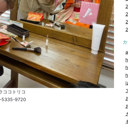
カ
a
h
h
i
ラココトリコ
-5335-9720