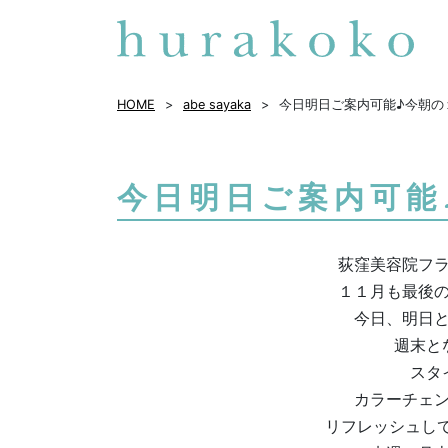
HOME
abe sayaka
今日明日ご案内可能♪今朝の
今日明日ご案内可能
荻窪美容院フ
１１月も最後
今日、明日
週末と
スタ
カラーチェ
リフレッシュし