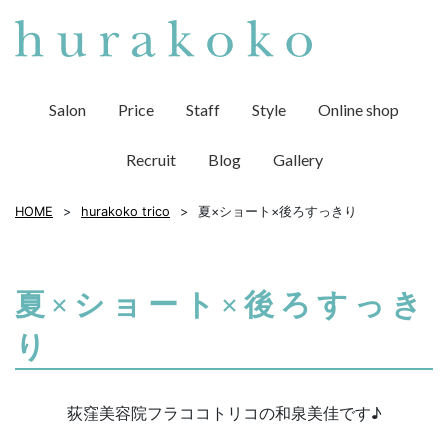
Salon
Price
Staff
Style
Online shop
Recruit
Blog
Gallery
HOME
hurakoko trico
夏×ショート×後ろすっきり
夏×ショート×後ろすっき
り
荻窪美容院フラココトリコの和泉美佳です♪