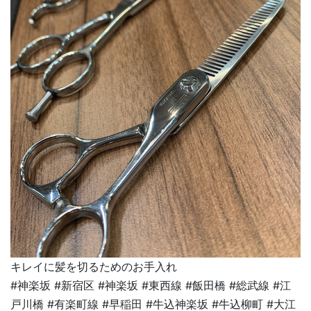
キレイに髪を切るためのお手入れ
#神楽坂 #新宿区 #神楽坂 #東西線 #飯田橋 #総武線 #江
戸川橋 #有楽町線 #早稲田 #牛込神楽坂 #牛込柳町 #大江