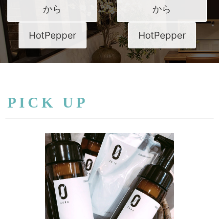
から
から
HotPepper
HotPepper
PICK UP