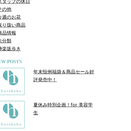
スタッフの休日
その他
今週のお花
取り扱い商品
商品情報
未分類
神楽坂歩き
EW POSTS
年末恒例福袋＆商品セール好
評発売中！
夏休み特別企画！for 美容学
生