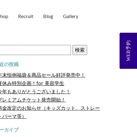
shop
Recruit
Blog
Gallery
WEB予約
近の投稿
年末恒例福袋＆商品セール好評発売中！
夏休み特別企画！for 美容学生
今年もありがとうございました！
プレミアムチケット発売開始！
料金改定のお知らせ（キッズカット、ストレー
トパーマ等）
ーカイブ