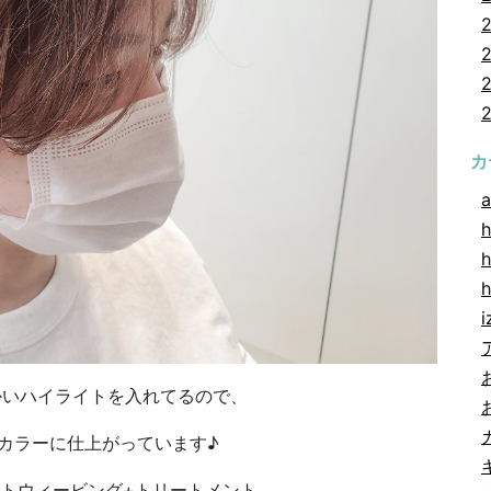
カ
a
h
h
i
かいハイライトを入れてるので、
カラーに仕上がっています♪
ントウィービング+トリートメント