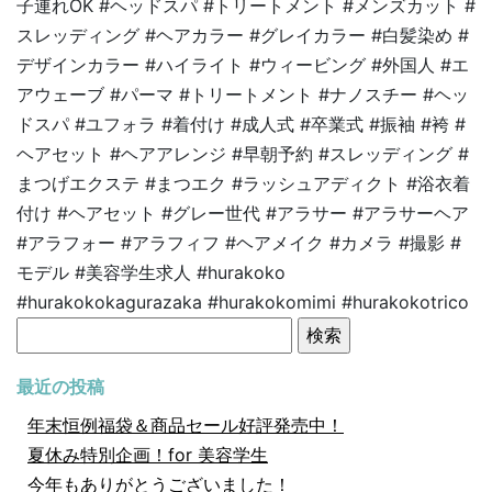
子連れOK #ヘッドスパ #トリートメント #メンズカット #
スレッディング #ヘアカラー #グレイカラー #白髪染め #
デザインカラー #ハイライト #ウィービング #外国人 #エ
アウェーブ #パーマ #トリートメント #ナノスチー #ヘッ
ドスパ #ユフォラ #着付け #成人式 #卒業式 #振袖 #袴 #
ヘアセット #ヘアアレンジ #早朝予約 #スレッディング #
まつげエクステ #まつエク #ラッシュアディクト #浴衣着
付け #ヘアセット #グレー世代 #アラサー #アラサーヘア
#アラフォー #アラフィフ #ヘアメイク #カメラ #撮影 #
モデル #美容学生求人 #hurakoko
#hurakokokagurazaka #hurakokomimi #hurakokotrico
検
索:
最近の投稿
年末恒例福袋＆商品セール好評発売中！
夏休み特別企画！for 美容学生
今年もありがとうございました！