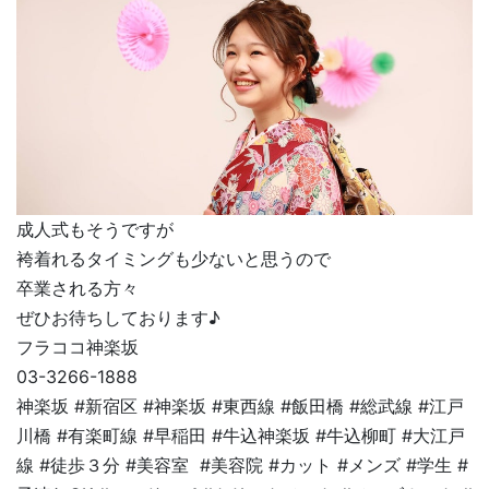
成人式もそうですが
袴着れるタイミングも少ないと思うので
卒業される方々
ぜひお待ちしております♪
フラココ神楽坂
03-3266-1888
神楽坂 #新宿区 #神楽坂 #東西線 #飯田橋 #総武線 #江戸
川橋 #有楽町線 #早稲田 #牛込神楽坂 #牛込柳町 #大江戸
線 #徒歩３分 #美容室 #美容院 #カット #メンズ #学生 #