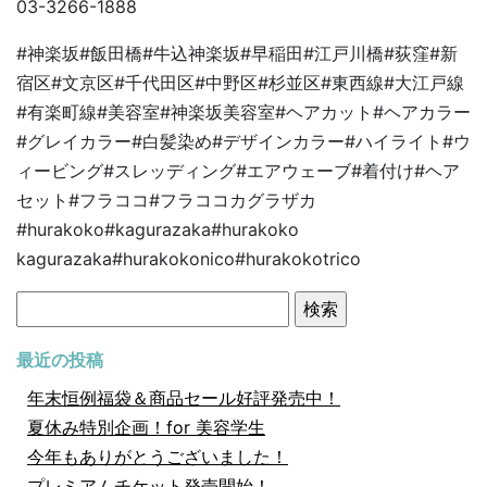
03-3266-1888
#
神楽坂
#
飯田橋
#
牛込神楽坂
#
早稲田
#
江戸川橋
#
荻窪
#
新
宿区
#
文京区
#
千代田区
#
中野区
#
杉並区
#
東西線
#
大江戸線
#
有楽町線
#
美容室
#
神楽坂美容室
#
ヘアカット
#
ヘアカラー
#
グレイカラー
#
白髪染め
#
デザインカラー
#
ハイライト
#
ウ
ィービング
#
スレッディング
#
エアウェーブ
#
着付け
#
ヘア
セット
#
フラココ
#
フラココカグラザカ
#hurakoko#kagurazaka#hurakoko
kagurazaka#hurakokonico#hurakokotrico
検
索:
最近の投稿
年末恒例福袋＆商品セール好評発売中！
夏休み特別企画！for 美容学生
今年もありがとうございました！
プレミアムチケット発売開始！