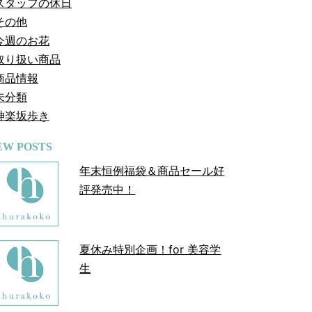
スタッフの休日
その他
今週のお花
取り扱い商品
商品情報
未分類
神楽坂歩き
EW POSTS
年末恒例福袋＆商品セール好
評発売中！
夏休み特別企画！for 美容学
生