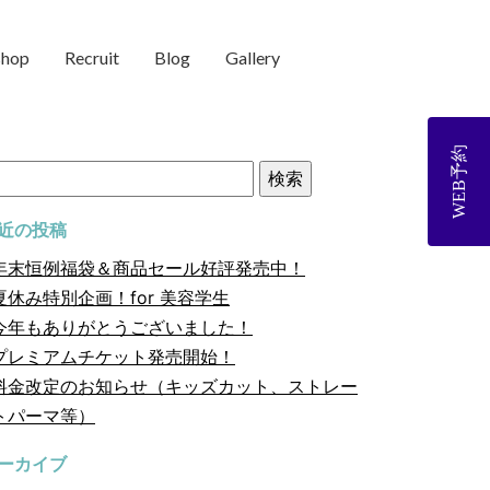
shop
Recruit
Blog
Gallery
WEB予約
近の投稿
年末恒例福袋＆商品セール好評発売中！
夏休み特別企画！for 美容学生
今年もありがとうございました！
プレミアムチケット発売開始！
料金改定のお知らせ（キッズカット、ストレー
トパーマ等）
ーカイブ