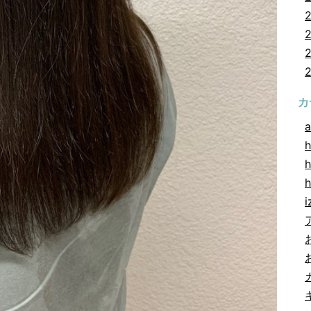
カ
a
h
h
i