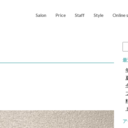
Salon
Price
Staff
Style
Online 
検
索:
最
ア