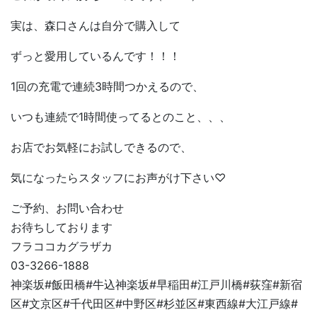
実は、森口さんは自分で購入して
ずっと愛用しているんです！！！
1回の充電で連続3時間つかえるので、
いつも連続で1時間使ってるとのこと、、、
お店でお気軽にお試しできるので、
気になったらスタッフにお声がけ下さい♡
ご予約、お問い合わせ
お待ちしております
フラココカグラザカ
03-3266-1888
神楽坂
#
飯田橋
#
牛込神楽坂
#
早稲田
#
江戸川橋
#
荻窪
#
新宿
区
#
文京区
#
千代田区
#
中野区
#
杉並区
#
東西線
#
大江戸線
#