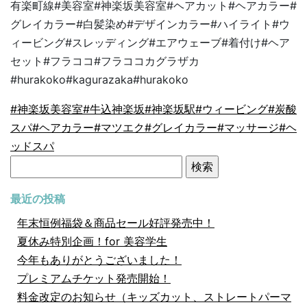
有楽町線
#
美容室
#
神楽坂美容室
#
ヘアカット
#
ヘアカラー
#
グレイカラー
#
白髪染め
#
デザインカラー
#
ハイライト
#
ウ
ィービング
#
スレッディング
#
エアウェーブ
#
着付け
#
ヘア
セット
#
フラココ
#
フラココカグラザカ
#hurakoko#kagurazaka#hurakoko
#神楽坂美容室
#牛込神楽坂
#神楽坂駅
#ウィービング
#炭酸
スパ
#ヘアカラー
#マツエク
#グレイカラー
#マッサージ
#ヘ
ッドスパ
検
索:
最近の投稿
年末恒例福袋＆商品セール好評発売中！
夏休み特別企画！for 美容学生
今年もありがとうございました！
プレミアムチケット発売開始！
料金改定のお知らせ（キッズカット、ストレートパーマ