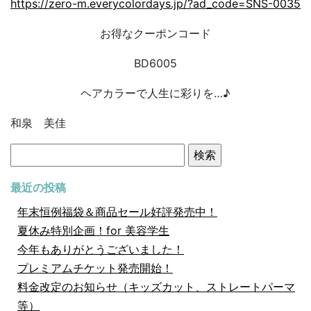
https://zero-m.everycolordays.jp/?ad_code=SNS-0035
お得なクーポンコード
BD6005
ヘアカラーで人生に彩りを…♪
和泉 美佳
検
索:
最近の投稿
年末恒例福袋＆商品セール好評発売中！
夏休み特別企画！for 美容学生
今年もありがとうございました！
プレミアムチケット発売開始！
料金改定のお知らせ（キッズカット、ストレートパーマ
等）