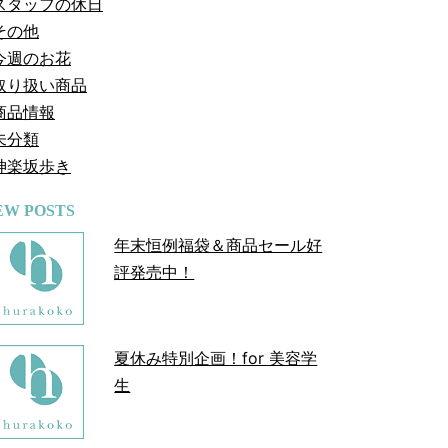
スタッフの休日
その他
今週のお花
取り扱い商品
商品情報
未分類
神楽坂歩き
EW POSTS
年末恒例福袋＆商品セール好
評発売中！
夏休み特別企画！for 美容学
生