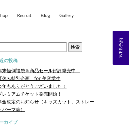
shop
Recruit
Blog
Gallery
WEB予約
近の投稿
年末恒例福袋＆商品セール好評発売中！
夏休み特別企画！for 美容学生
今年もありがとうございました！
プレミアムチケット発売開始！
料金改定のお知らせ（キッズカット、ストレー
トパーマ等）
ーカイブ