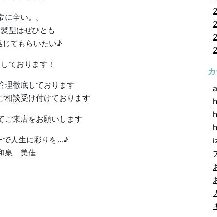
常に辛い。。
や髪型はぜひとも
感じてもらいたい♪
ちしております！
カ
管理徹底しております
a
ご相談受け付けております
h
h
てご来店をお願いします
ーで人生に彩りを…♪
i
和泉 美佳