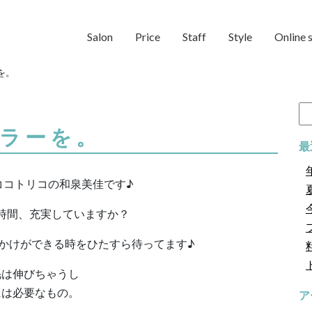
Salon
Price
Staff
Style
Online 
を。
検
索:
ラーを。
最
ココトリコの和泉美佳です♪
時間、充実していますか？
かけができる時をひたすら待ってます♪
毛は伸びちゃうし
には必要なもの。
ア