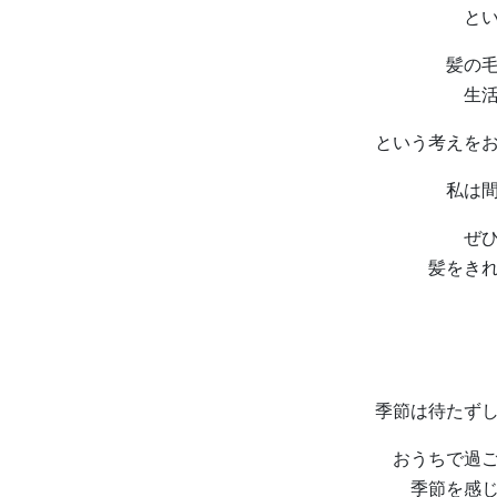
と
髪の
生
という考えを
私は
ぜ
髪をき
季節は待たず
おうちで過
季節を感