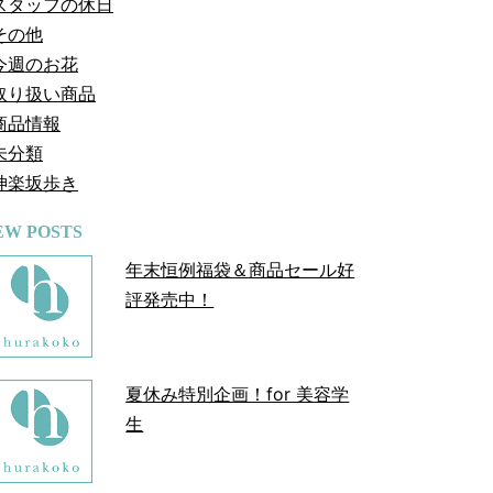
スタッフの休日
その他
今週のお花
取り扱い商品
商品情報
未分類
神楽坂歩き
EW POSTS
年末恒例福袋＆商品セール好
評発売中！
夏休み特別企画！for 美容学
生