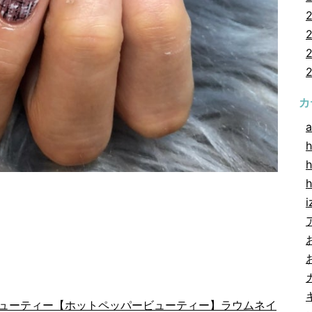
カ
a
h
h
i
ビューティー
【ホットペッパービューティー】ラウムネイ