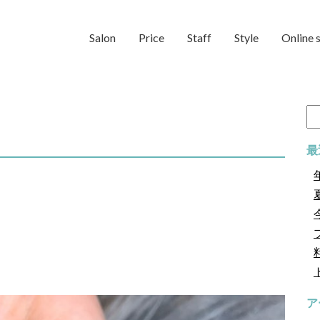
Salon
Price
Staff
Style
Online 
検
索:
最
ア