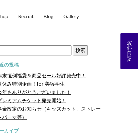
shop
Recruit
Blog
Gallery
WEB予約
近の投稿
年末恒例福袋＆商品セール好評発売中！
夏休み特別企画！for 美容学生
今年もありがとうございました！
プレミアムチケット発売開始！
料金改定のお知らせ（キッズカット、ストレー
トパーマ等）
ーカイブ