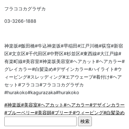
フラココカグラザカ
03-3266-1888
神楽坂
#
飯田橋
#
牛込神楽坂
#
早稲田
#
江戸川橋
#
荻窪
#
新宿
区
#
文京区
#
千代田区
#
中野区
#
杉並区
#
東西線
#
大江戸線
#
有楽町線
#
美容室
#
神楽坂美容室
#
ヘアカット
#
ヘアカラー
#
グレイカラー
#
白髪染め
#
デザインカラー
#
ハイライト
#
ウ
ィービング
#
スレッディング
#
エアウェーブ
#
着付け
#
ヘア
セット
#
フラココ
#
フラココカグラザカ
#hurakoko#kagurazaka#hurakoko
#神楽坂
#美容室
#ヘアカット
#ヘアカラー
#デザインカラー
#ブルーベリー
#美容師
#ブリーチ
#ウィービング
#白髪染め
検
索: