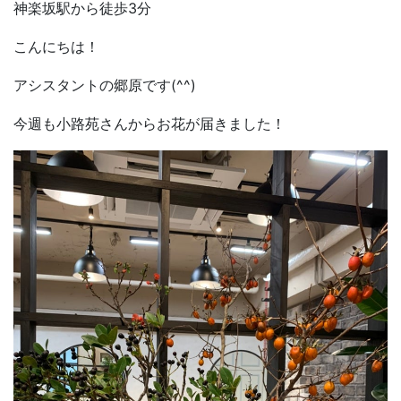
神楽坂駅から徒歩
3
分
こんにちは！
アシスタントの郷原です
(^^)
今週も小路苑さんからお花が届きました！