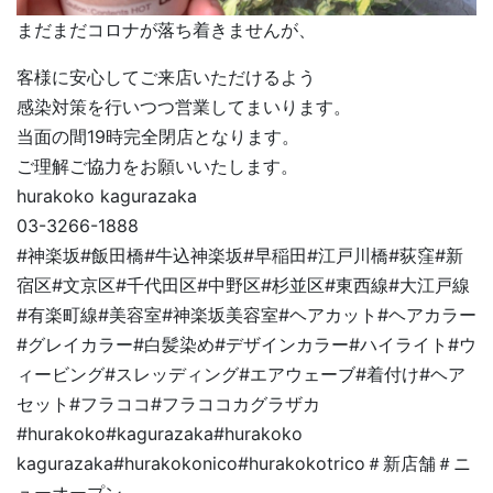
まだまだコロナが落ち着きませんが、
客様に安心してご来店いただけるよう
感染対策を行いつつ営業してまいります。
当面の間19時完全閉店となります。
ご理解ご協力をお願いいたします。
hurakoko kagurazaka
03-3266-1888
#神楽坂#飯田橋#牛込神楽坂#早稲田#江戸川橋#荻窪#新
宿区#文京区#千代田区#中野区#杉並区#東西線#大江戸線
#有楽町線#美容室#神楽坂美容室#ヘアカット#ヘアカラー
#グレイカラー#白髪染め#デザインカラー#ハイライト#ウ
ィービング#スレッディング#エアウェーブ#着付け#ヘア
セット#フラココ#フラココカグラザカ
#hurakoko#kagurazaka#hurakoko
kagurazaka#hurakokonico#hurakokotrico＃新店舗＃ニ