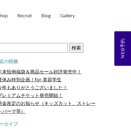
shop
Recruit
Blog
Gallery
WEB予約
近の投稿
年末恒例福袋＆商品セール好評発売中！
夏休み特別企画！for 美容学生
今年もありがとうございました！
プレミアムチケット発売開始！
料金改定のお知らせ（キッズカット、ストレー
トパーマ等）
ーカイブ