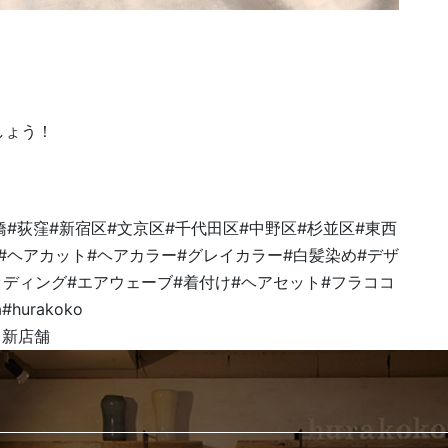
しょう！
橋#荻窪#新宿区#文京区#千代田区#中野区#杉並区#東西
#ヘアカット#ヘアカラー#グレイカラー#白髪染め#デザ
ッディング#エアウェーブ#着付け#ヘアセット#フラココ
hurakoko
co＃新店舗