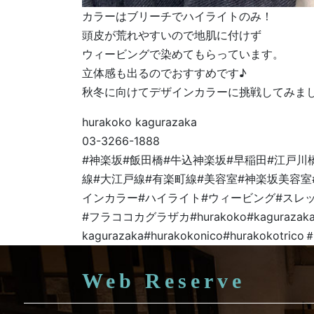
カラーはブリーチでハイライトのみ！
頭皮が荒れやすいので地肌に付けず
ウィービングで染めてもらっています。
立体感も出るのでおすすめです♪
秋冬に向けてデザインカラーに挑戦してみま
hurakoko kagurazaka
03-3266-1888
#神楽坂#飯田橋#牛込神楽坂#早稲田#江戸川
線#大江戸線#有楽町線#美容室#神楽坂美容室
インカラー#ハイライト#ウィービング#スレ
#フラココカグラザカ#hurakoko#kagurazaka#
kagurazaka#hurakokonico#hurakokotri
Web Reserve