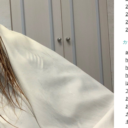
カ
a
h
h
i