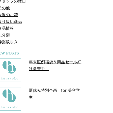
スタッフの休日
その他
今週のお花
取り扱い商品
商品情報
未分類
神楽坂歩き
EW POSTS
年末恒例福袋＆商品セール好
評発売中！
夏休み特別企画！for 美容学
生