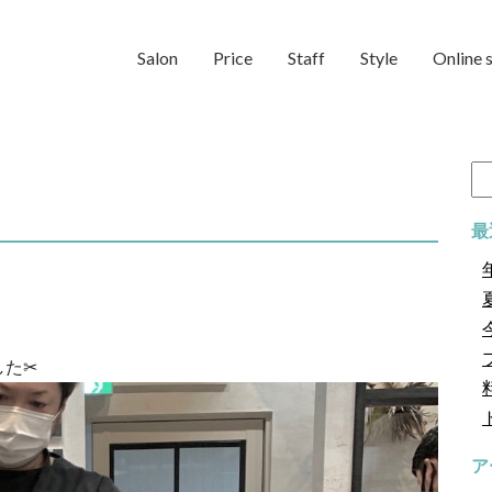
Salon
Price
Staff
Style
Online 
検
索:
最
た✂︎
ア