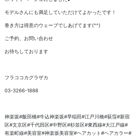
モデルさんにも満足していただけてよかったです！
巻き方は得意のウェーブでしあげてます(^^)
ご予約、お問い合わせ
お待ちしております
フラココカグラザカ
03-3266-1888
神楽坂
#
飯田橋
#
牛込神楽坂
#
早稲田
#
江戸川橋
#
荻窪
#
新宿
区
#
文京区
#
千代田区
#
中野区
#
杉並区
#
東西線
#
大江戸線
#
有楽町線
#
美容室
#
神楽坂美容室
#
ヘアカット
#
ヘアカラー
#