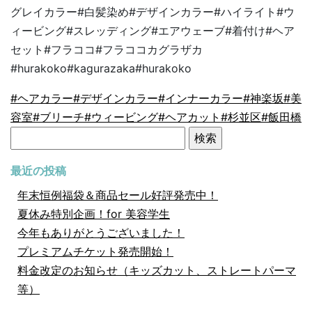
グレイカラー
#
白髪染め
#
デザインカラー
#
ハイライト
#
ウ
ィービング
#
スレッディング
#
エアウェーブ
#
着付け
#
ヘア
セット
#
フラココ
#
フラココカグラザカ
#hurakoko#kagurazaka#hurakoko
#ヘアカラー
#デザインカラー
#インナーカラー
#神楽坂
#美
容室
#ブリーチ
#ウィービング
#ヘアカット
#杉並区
#飯田橋
検
索:
最近の投稿
年末恒例福袋＆商品セール好評発売中！
夏休み特別企画！for 美容学生
今年もありがとうございました！
プレミアムチケット発売開始！
料金改定のお知らせ（キッズカット、ストレートパーマ
等）