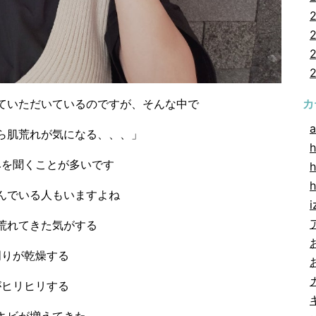
ていただいているのですが、そんな中で
カ
a
ら肌荒れが気になる、、、」
h
みを聞くことが多いです
h
んでいる人もいますよね
i
荒れてきた気がする
周りが乾燥する
がヒリヒリする