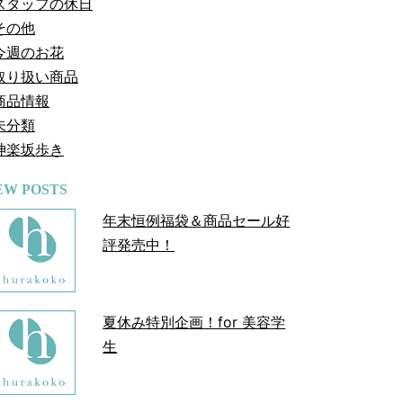
スタッフの休日
その他
今週のお花
取り扱い商品
商品情報
未分類
神楽坂歩き
EW POSTS
年末恒例福袋＆商品セール好
評発売中！
夏休み特別企画！for 美容学
生