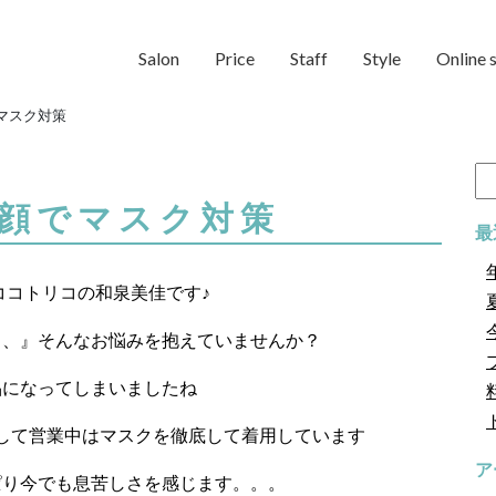
Salon
Price
Staff
Style
Online 
マスク対策
検
索:
顔でマスク対策
最
ココトリコの和泉美佳です♪
、、』
そんなお悩みを抱えていませんか？
品になってしまいましたね
して営業中はマスクを徹底して着用しています
ア
ぱり今でも息苦しさを感じます。。。