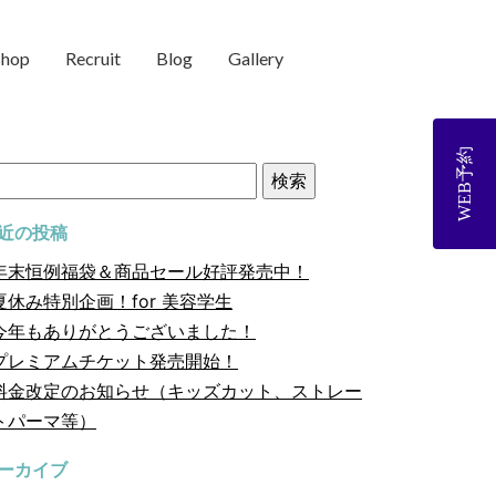
shop
Recruit
Blog
Gallery
WEB予約
近の投稿
年末恒例福袋＆商品セール好評発売中！
夏休み特別企画！for 美容学生
今年もありがとうございました！
プレミアムチケット発売開始！
料金改定のお知らせ（キッズカット、ストレー
トパーマ等）
ーカイブ