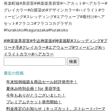
有楽町線
#
美容室
#
神楽坂美容室
#
ヘアカット
#
ヘアカラー
#
グレイカラー
#
白髪染め
#
デザインカラー
#
ハイライト
#
ウ
ィービング
#
スレッディング
#
エアウェーブ
#
着付け
#
ヘア
セット
#
フラココ
#
フラココカグラザカ
#hurakoko#kagurazaka#hurakoko
#神楽坂美容室
#牛込神楽坂
#神楽坂駅
#スレッディング
#ブ
リーチ毛
#グレイカラー
#エアウェーブ
#ウィービング
#ハ
イライトカラー
#ヘアカラー
検
索:
最近の投稿
年末恒例福袋＆商品セール好評発売中！
夏休み特別企画！for 美容学生
今年もありがとうございました！
プレミアムチケット発売開始！
料金改定のお知らせ（キッズカット、ストレートパーマ