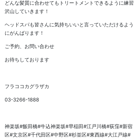
どんな髪質に合わせてもトリートメントできるように練習
沢山していきます！
ヘッドスパも皆さんに気持ちいいと言っていただけるよう
にがんばります！
ご予約、お問い合わせ
お待ちしております
フラココカグラザカ
03-3266-1888
神楽坂
#
飯田橋
#
牛込神楽坂
#
早稲田
#
江戸川橋
#
荻窪
#
新宿
区
#
文京区
#
千代田区
#
中野区
#
杉並区
#
東西線
#
大江戸線
#