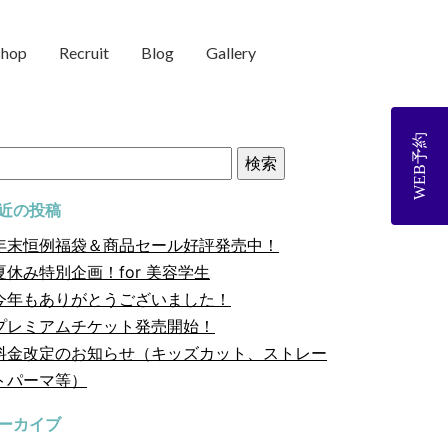
shop
Recruit
Blog
Gallery
WEB予約
近の投稿
年末恒例福袋＆商品セール好評発売中！
夏休み特別企画！for 美容学生
今年もありがとうございました！
プレミアムチケット発売開始！
料金改定のお知らせ（キッズカット、ストレー
トパーマ等）
ーカイブ