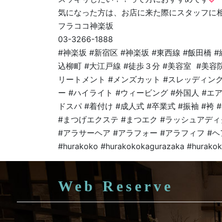
気になった方は、お店に来た際にスタッフに
フラココ神楽坂
03-3266-1888
#神楽坂 #新宿区 #神楽坂 #東西線 #飯田橋 
込柳町 #大江戸線 #徒歩３分 #美容室 #美容院
リートメント #メンズカット #スレッディング
ー #ハイライト #ウィービング #外国人 #エ
ドスパ #着付け #成人式 #卒業式 #振袖 #袴
#まつげエクステ #まつエク #ラッシュアディ
#アラサーヘア #アラフォー #アラフィフ #ヘ
#hurakoko #hurakokokagurazaka #hurakok
Web Reserve