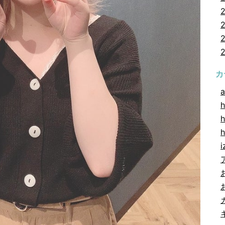
カ
a
h
h
i