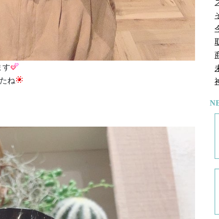
ます
たね
N