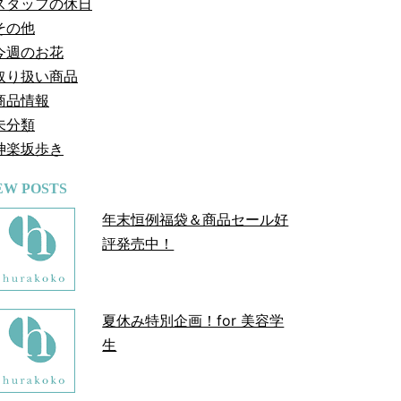
スタッフの休日
その他
今週のお花
取り扱い商品
商品情報
未分類
神楽坂歩き
EW POSTS
年末恒例福袋＆商品セール好
評発売中！
夏休み特別企画！for 美容学
生