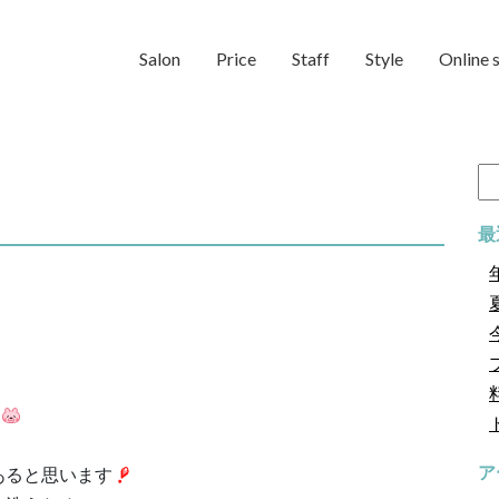
Salon
Price
Staff
Style
Online 
検
索:
ー
最
す
あると思います
ア