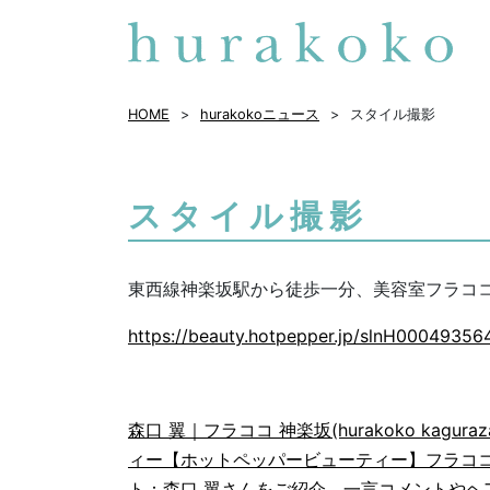
HOME
hurakokoニュース
スタイル撮影
スタイル撮影
東西線神楽坂駅から徒歩一分、美容室フラココ神楽坂
https://beauty.hotpepper.jp/slnH00049356
森口 翼｜フラココ 神楽坂(hurakoko ka
ィー
【ホットペッパービューティー】フラココ 神楽坂
ト：森口 翼さんをご紹介。一言コメントやヘ