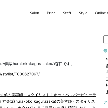
Salon
Price
Staff
Style
Online 
検
索:
最
hurakokokagurazakaの森口です。
4/stylist/T000627067/
gurazaka)の美容師・スタイリスト｜ホットペッパービューテ
(hurakoko kagurazaka)の美容師・スタイリス
ア
アスタイルカタログを見て得意な技術を確認したら、そ