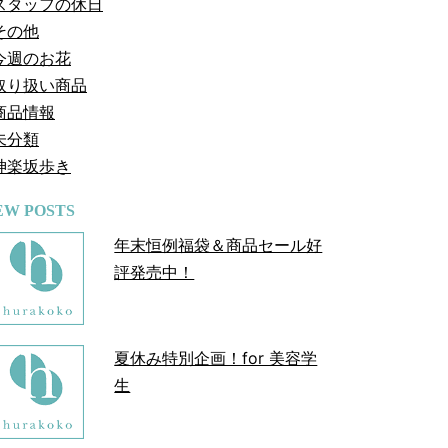
スタッフの休日
その他
今週のお花
取り扱い商品
商品情報
未分類
神楽坂歩き
EW POSTS
年末恒例福袋＆商品セール好
評発売中！
夏休み特別企画！for 美容学
生