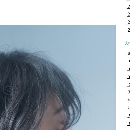
カ
a
h
h
i