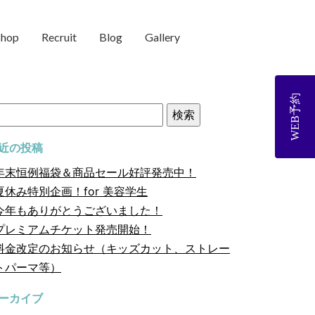
shop
Recruit
Blog
Gallery
WEB予約
近の投稿
年末恒例福袋＆商品セール好評発売中！
夏休み特別企画！for 美容学生
今年もありがとうございました！
プレミアムチケット発売開始！
料金改定のお知らせ（キッズカット、ストレー
トパーマ等）
ーカイブ