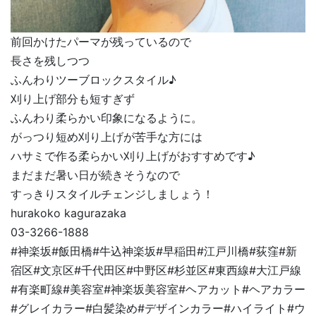
前回かけたパーマが残っているので
長さを残しつつ
ふんわりツーブロックスタイル♪
刈り上げ部分も短すぎず
ふんわり柔らかい印象になるように。
がっつり短め刈り上げが苦手な方には
ハサミで作る柔らかい刈り上げがおすすめです♪
まだまだ暑い日が続きそうなので
すっきりスタイルチェンジしましょう！
hurakoko kagurazaka
03-3266-1888
#神楽坂#飯田橋#牛込神楽坂#早稲田#江戸川橋#荻窪#新
宿区#文京区#千代田区#中野区#杉並区#東西線#大江戸線
#有楽町線#美容室#神楽坂美容室#ヘアカット#ヘアカラー
#グレイカラー#白髪染め#デザインカラー#ハイライト#ウ