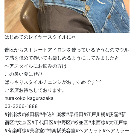
はじめてのレイヤースタイルに✂︎
普段からストレートアイロンを使っているそうなのでウル
フ感を強めて巻いても楽しめるようにしてみました♪
ヘアスタイルにお悩みの方は
この暑い夏にぜひ
ばっさりスタイルチェンジがおすすめです^ ^
ご来店お待ちしております。
hurakoko kagurazaka
03-3266-1888
#神楽坂#飯田橋#牛込神楽坂#早稲田#江戸川橋#荻窪#新
宿区#文京区#千代田区#中野区#杉並区#東西線#大江戸線
#有楽町線#美容室#神楽坂美容室#ヘアカット#ヘアカラー