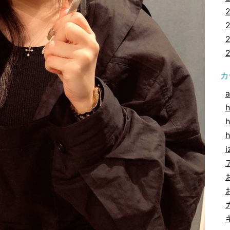
カ
a
h
h
i