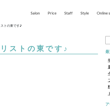
Salon
Price
Staff
Style
Online 
ストの東です♪
検
索:
リストの東です♪
最
ア