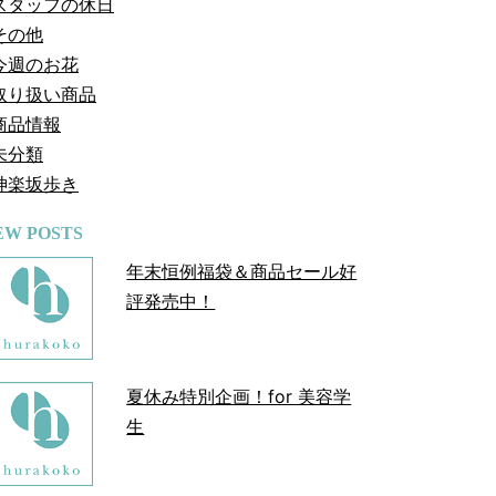
スタッフの休日
その他
今週のお花
取り扱い商品
商品情報
未分類
神楽坂歩き
EW POSTS
年末恒例福袋＆商品セール好
評発売中！
夏休み特別企画！for 美容学
生