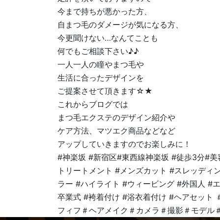
今まで持ちが悪かった方、
自まつ毛のダメージが気になる方、
今更聞けない…なんてことも
何でもご相談下さい♪♪
一人一人の瞳やまつ毛や
生活に合ったデザインを
ご提案させて頂きます☆★
これからブログでは
まつ毛エクステのデザイン紹介や
ケア方法、マツエク商品などなど
アップしていきますのでお楽しみに！
#神楽坂 #新宿区#東西線神楽坂 #徒歩3分#美容
トリートメント #メンズカット #スレッディン
ラー #ハイライト #ウィービング #外国人 #エ
卒業式 #袴着付け #浴衣着付け #ヘアセット
フィフ＃ヘアメイク＃カメラ＃撮影＃モデル