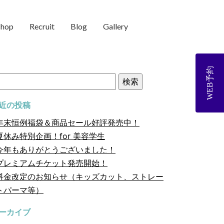
shop
Recruit
Blog
Gallery
WEB予約
近の投稿
年末恒例福袋＆商品セール好評発売中！
夏休み特別企画！for 美容学生
今年もありがとうございました！
プレミアムチケット発売開始！
料金改定のお知らせ（キッズカット、ストレー
トパーマ等）
ーカイブ