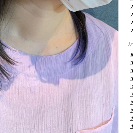
カ
a
h
h
i