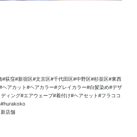
橋#荻窪#新宿区#文京区#千代田区#中野区#杉並区#東西
#ヘアカット#ヘアカラー#グレイカラー#白髪染め#デザ
ッディング#エアウェーブ#着付け#ヘアセット#フラココ
hurakoko
co＃新店舗