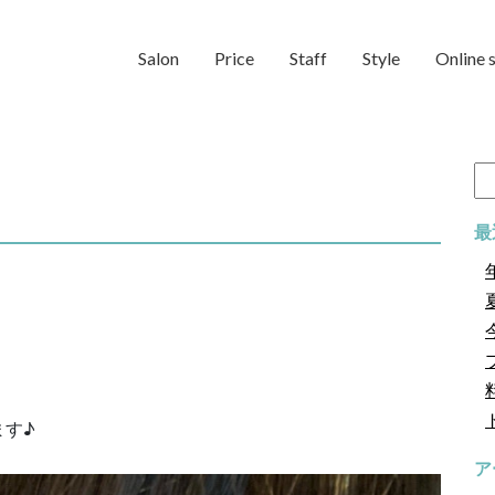
Salon
Price
Staff
Style
Online 
検
索:
最
ます♪
ア