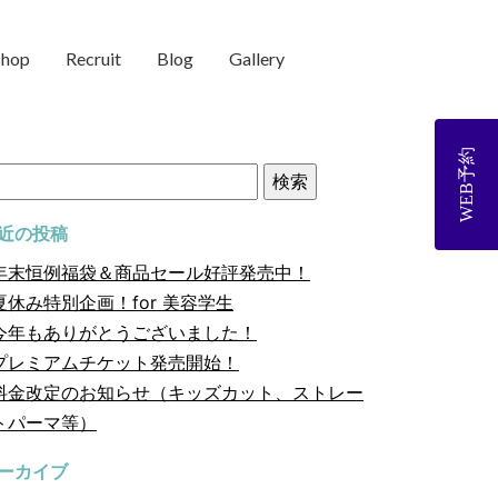
shop
Recruit
Blog
Gallery
WEB予約
近の投稿
年末恒例福袋＆商品セール好評発売中！
夏休み特別企画！for 美容学生
今年もありがとうございました！
プレミアムチケット発売開始！
料金改定のお知らせ（キッズカット、ストレー
トパーマ等）
ーカイブ