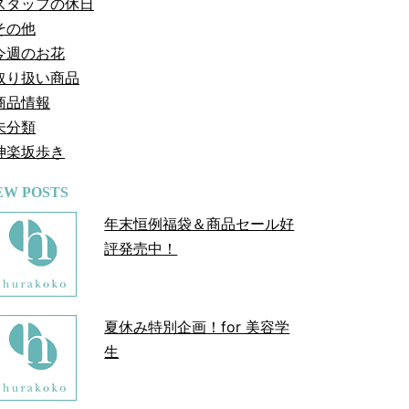
スタッフの休日
その他
今週のお花
取り扱い商品
商品情報
未分類
神楽坂歩き
EW POSTS
年末恒例福袋＆商品セール好
評発売中！
夏休み特別企画！for 美容学
生