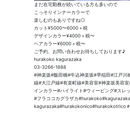
まだ在宅勤務が続いている方も多いので
こっそりインナーカラーで
楽しむのもありですね◎
カット¥5000〜6000＋税
デザインカラー¥4000＋税〜
ヘアカラー¥6000＋税〜
ご予約、お問い合わせお待ちしております♪
hurakoko kagurazaka
03-3266-1888
#神楽坂#飯田橋#牛込神楽坂#早稲田#江戸川
線#大江戸線#有楽町線#美容室#神楽坂美容室
インカラー#ハイライト#ウィービング#スレ
#フラココカグラザカ#hurakoko#kagurazaka#
kagurazaka#hurakokonico#hurakokotri