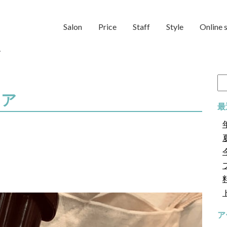
Salon
Price
Staff
Style
Online 
ア
検
索:
ケア
最
！
ア