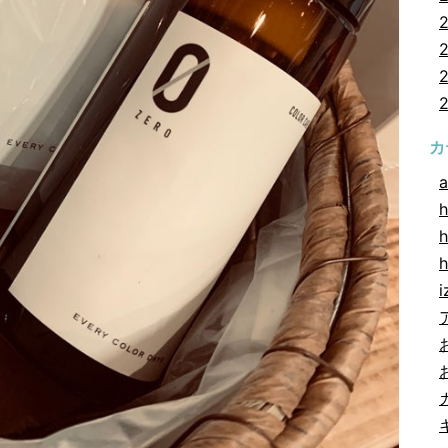
カ
a
h
h
i