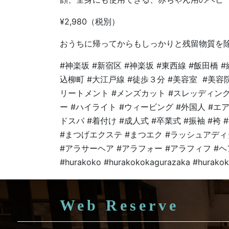
¥2,980（税別）
おうちに帰ってからもしっかりと残留物質を
#神楽坂 #新宿区 #神楽坂 #東西線 #飯田橋 
込柳町 #大江戸線 #徒歩３分 #美容室 #美容院
リートメント #メンズカット #スレッディング
ー #ハイライト #ウィービング #外国人 #エ
ドスパ #着付け #成人式 #卒業式 #振袖 #袴
#まつげエクステ #まつエク #ラッシュアディ
#アラサーヘア #アラフォー #アラフィフ #ヘ
#hurakoko #hurakokokagurazaka #hurakok
Web Reserve