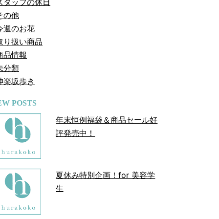
スタッフの休日
その他
今週のお花
取り扱い商品
商品情報
未分類
神楽坂歩き
EW POSTS
年末恒例福袋＆商品セール好
評発売中！
夏休み特別企画！for 美容学
生