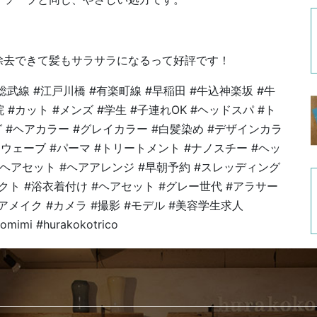
除去できて髪もサラサラになるって好評です！
#総武線 #江戸川橋 #有楽町線 #早稲田 #牛込神楽坂 #牛
 #カット #メンズ #学生 #子連れOK #ヘッドスパ #ト
 #ヘアカラー #グレイカラー #白髪染め #デザインカラ
アウェーブ #パーマ #トリートメント #ナノスチー #ヘッ
 #ヘアセット #ヘアアレンジ #早朝予約 #スレッディング
クト #浴衣着付け #ヘアセット #グレー世代 #アラサー
アメイク #カメラ #撮影 #モデル #美容学生求人
omimi #hurakokotrico