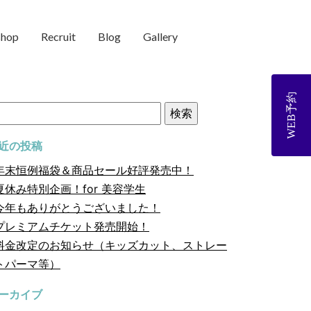
shop
Recruit
Blog
Gallery
WEB予約
近の投稿
年末恒例福袋＆商品セール好評発売中！
夏休み特別企画！for 美容学生
今年もありがとうございました！
プレミアムチケット発売開始！
料金改定のお知らせ（キッズカット、ストレー
トパーマ等）
ーカイブ