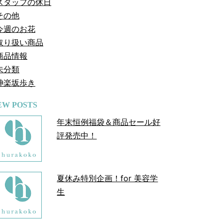
スタッフの休日
その他
今週のお花
取り扱い商品
商品情報
未分類
神楽坂歩き
EW POSTS
年末恒例福袋＆商品セール好
評発売中！
夏休み特別企画！for 美容学
生