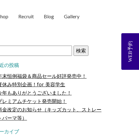
shop
Recruit
Blog
Gallery
WEB予約
近の投稿
年末恒例福袋＆商品セール好評発売中！
夏休み特別企画！for 美容学生
今年もありがとうございました！
プレミアムチケット発売開始！
料金改定のお知らせ（キッズカット、ストレー
トパーマ等）
ーカイブ