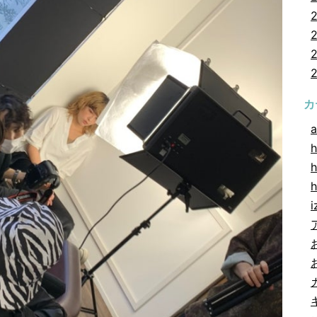
カ
a
h
h
i