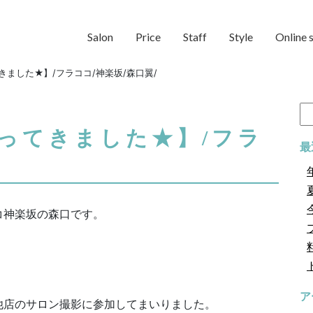
Salon
Price
Staff
Style
Online 
ました★】/フラココ/神楽坂/森口翼/
検
索:
ってきました★】/フラ
最
/
コ神楽坂の森口です。
ア
他店のサロン撮影に参加してまいりました。